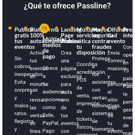
¿Qué te ofrece Passline?
Publica
Plataforma
Landing
Múltiples
Mayor
Difunde
Pres
gratis
100%
Page
servicios
seguridad
tu
inte
Múltiples
tus
autoadministrable
Automática
a
contra
evento
medios
eventos
tu
fraudes
Con
de
disposición
Activa
Crea
Envía
oper
pago
Sin
Protege
tus
una
correos
en
Coordina
cobros
a
Ofrece
eventos
página
masivos
13
acreditación,
inesperados.
tus
a
en
exclusiva
y
paíse
POS
Evita
asistentes
tu
minutos
para
personaliza
Pass
de
sorpresas
con
audiencia
y
cada
el
te
venta,
y
ventas
opciones
revisa
uno
sitio
perm
impresión
malos
nominativas,
como
las
de
web
gest
de
ratos.
sistemas
Zelle,
ventas
tus
de
even
tickets
Registra
de
PayPal,
en
eventos
tu
de
físicos,
y
biometría
Pago
línea.
con
evento.
mane
cortesías