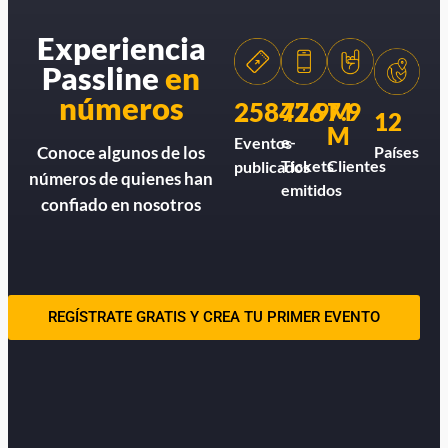
Experiencia
Passline
en
números
258426
77.9M
7.9
12
M
e-
Eventos
Países
Conoce algunos de los
Tickets
Clientes
publicados
números de quienes han
emitidos
confiado en nosotros
REGÍSTRATE GRATIS Y CREA TU PRIMER EVENTO