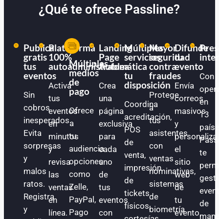
¿Qué te ofrece Passline?
Publica
Plataforma
Landing
Múltiples
Mayor
Difunde
Pres
gratis
100%
Page
servicios
seguridad
tu
inte
Múltiples
tus
autoadministrable
Automática
a
contra
evento
medios
eventos
tu
fraudes
Con
de
disposición
Activa
Crea
Envía
oper
pago
Sin
Protege
tus
una
correos
en
Coordina
cobros
a
Ofrece
eventos
página
masivos
13
acreditación,
inesperados.
tus
a
en
exclusiva
y
paíse
POS
Evita
asistentes
tu
minutos
para
personaliza
Pass
de
sorpresas
con
audiencia
y
cada
el
te
venta,
y
ventas
opciones
revisa
uno
sitio
perm
impresión
malos
nominativas,
como
las
de
web
gest
de
ratos.
sistemas
Zelle,
ventas
tus
de
even
tickets
Registra
de
PayPal,
en
eventos
tu
de
físicos,
y
biometría
Pago
línea.
con
evento.
mane
cortesías