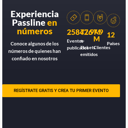
Experiencia
Passline
en
números
258426
77.9M
7.9
12
M
e-
Eventos
Países
Conoce algunos de los
Tickets
Clientes
publicados
números de quienes han
emitidos
confiado en nosotros
REGÍSTRATE GRATIS Y CREA TU PRIMER EVENTO