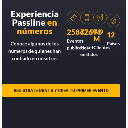
Experiencia
Passline
en
números
258426
77.9M
7.9
12
M
e-
Eventos
Países
Conoce algunos de los
Tickets
Clientes
publicados
números de quienes han
emitidos
confiado en nosotros
REGÍSTRATE GRATIS Y CREA TU PRIMER EVENTO