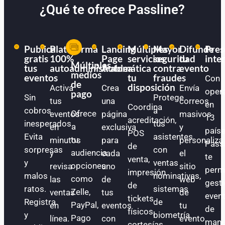
¿Qué te ofrece Passline?
Publica
Plataforma
Landing
Múltiples
Mayor
Difunde
Pres
gratis
100%
Page
servicios
seguridad
tu
inte
Múltiples
tus
autoadministrable
Automática
a
contra
evento
medios
eventos
tu
fraudes
Con
de
disposición
Activa
Crea
Envía
oper
pago
Sin
Protege
tus
una
correos
en
Coordina
cobros
a
Ofrece
eventos
página
masivos
13
acreditación,
inesperados.
tus
a
en
exclusiva
y
paíse
POS
Evita
asistentes
tu
minutos
para
personaliza
Pass
de
sorpresas
con
audiencia
y
cada
el
te
venta,
y
ventas
opciones
revisa
uno
sitio
perm
impresión
malos
nominativas,
como
las
de
web
gest
de
ratos.
sistemas
Zelle,
ventas
tus
de
even
tickets
Registra
de
PayPal,
en
eventos
tu
de
físicos,
y
biometría
Pago
línea.
con
evento.
mane
cortesías