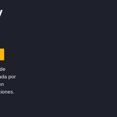
y
 de
ada por
en
ciones.