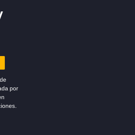
y
 de
ada por
en
ciones.