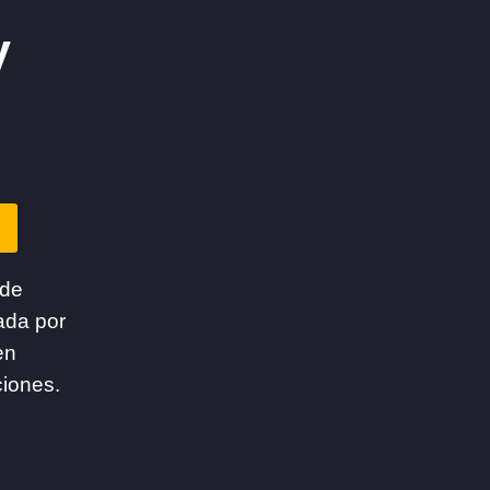
y
 de
ada por
en
ciones.