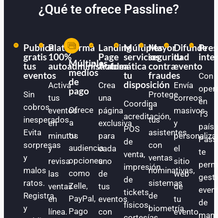
¿Qué te ofrece Passline?
Publica
Plataforma
Landing
Múltiples
Mayor
Difunde
Pres
gratis
100%
Page
servicios
seguridad
tu
inte
Múltiples
tus
autoadministrable
Automática
a
contra
evento
medios
eventos
tu
fraudes
Con
de
disposición
Activa
Crea
Envía
oper
pago
Sin
Protege
tus
una
correos
en
Coordina
cobros
a
Ofrece
eventos
página
masivos
13
acreditación,
inesperados.
tus
a
en
exclusiva
y
paíse
POS
Evita
asistentes
tu
minutos
para
personaliza
Pass
de
sorpresas
con
audiencia
y
cada
el
te
venta,
y
ventas
opciones
revisa
uno
sitio
perm
impresión
malos
nominativas,
como
las
de
web
gest
de
ratos.
sistemas
Zelle,
ventas
tus
de
even
tickets
Registra
de
PayPal,
en
eventos
tu
de
físicos,
y
biometría
Pago
línea.
con
evento.
mane
cortesías