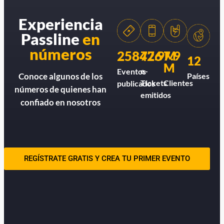
Experiencia
Passline
en
números
258426
77.9M
7.9
12
M
e-
Eventos
Países
Conoce algunos de los
Tickets
Clientes
publicados
números de quienes han
emitidos
confiado en nosotros
REGÍSTRATE GRATIS Y CREA TU PRIMER EVENTO