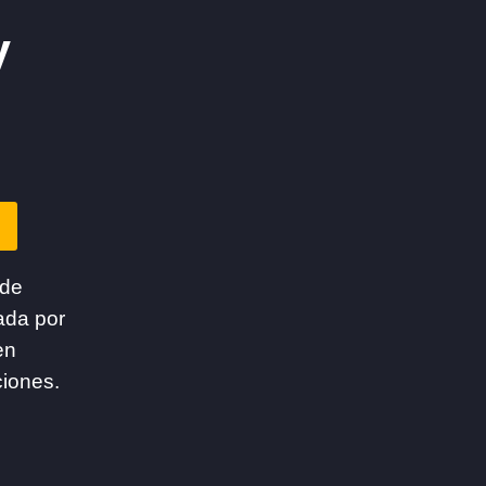
y
 de
ada por
en
ciones.