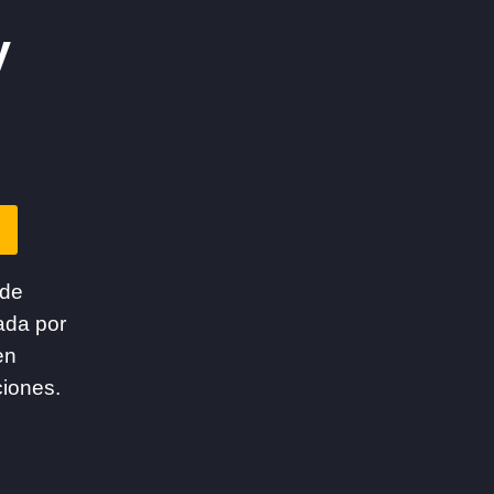
y
 de
ada por
en
ciones.