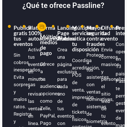
¿Qué te ofrece Passline?
Publica
Plataforma
Landing
Múltiples
Mayor
Difunde
Pres
gratis
100%
Page
servicios
seguridad
tu
inte
Múltiples
tus
autoadministrable
Automática
a
contra
evento
medios
eventos
tu
fraudes
Con
de
disposición
Activa
Crea
Envía
oper
pago
Sin
Protege
tus
una
correos
en
Coordina
cobros
a
Ofrece
eventos
página
masivos
13
acreditación,
inesperados.
tus
a
en
exclusiva
y
paíse
POS
Evita
asistentes
tu
minutos
para
personaliza
Pass
de
sorpresas
con
audiencia
y
cada
el
te
venta,
y
ventas
opciones
revisa
uno
sitio
perm
impresión
malos
nominativas,
como
las
de
web
gest
de
ratos.
sistemas
Zelle,
ventas
tus
de
even
tickets
Registra
de
PayPal,
en
eventos
tu
de
físicos,
y
biometría
Pago
línea.
con
evento.
mane
cortesías