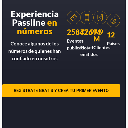
Experiencia
Passline
en
números
258426
77.9M
7.9
12
M
e-
Eventos
Países
Conoce algunos de los
Tickets
Clientes
publicados
números de quienes han
emitidos
confiado en nosotros
REGÍSTRATE GRATIS Y CREA TU PRIMER EVENTO