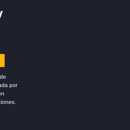
y
 de
ada por
en
ciones.