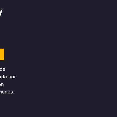
y
 de
ada por
en
ciones.