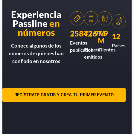
Experiencia
Passline
en
números
258426
77.9M
7.9
12
M
e-
Eventos
Países
Conoce algunos de los
Tickets
Clientes
publicados
números de quienes han
emitidos
confiado en nosotros
REGÍSTRATE GRATIS Y CREA TU PRIMER EVENTO