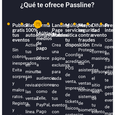
¿Qué te ofrece Passline?
Publica
Plataforma
Landing
Múltiples
Mayor
Difunde
Pres
gratis
100%
Page
servicios
seguridad
tu
inte
Múltiples
tus
autoadministrable
Automática
a
contra
evento
medios
eventos
tu
fraudes
Con
de
disposición
Activa
Crea
Envía
oper
pago
Sin
Protege
tus
una
correos
en
Coordina
cobros
a
Ofrece
eventos
página
masivos
13
acreditación,
inesperados.
tus
a
en
exclusiva
y
paíse
POS
Evita
asistentes
tu
minutos
para
personaliza
Pass
de
sorpresas
con
audiencia
y
cada
el
te
venta,
y
ventas
opciones
revisa
uno
sitio
perm
impresión
malos
nominativas,
como
las
de
web
gest
de
ratos.
sistemas
Zelle,
ventas
tus
de
even
tickets
Registra
de
PayPal,
en
eventos
tu
de
físicos,
y
biometría
Pago
línea.
con
evento.
mane
cortesías