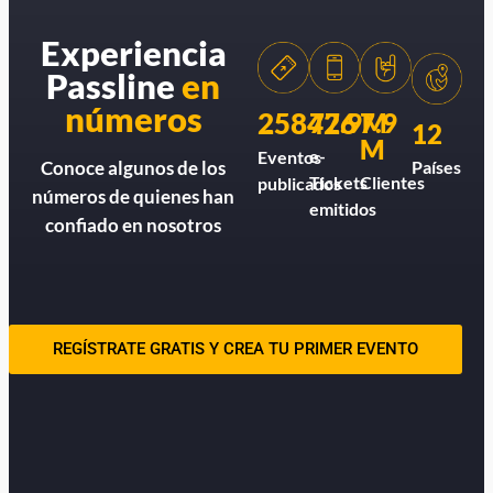
Experiencia
Passline
en
números
258426
77.9M
7.9
12
M
e-
Eventos
Países
Conoce algunos de los
Tickets
Clientes
publicados
números de quienes han
emitidos
confiado en nosotros
REGÍSTRATE GRATIS Y CREA TU PRIMER EVENTO