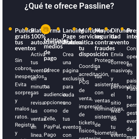
¿Qué te ofrece Passline?
Publica
Plataforma
Landing
Múltiples
Mayor
Difunde
Pres
gratis
100%
Page
servicios
seguridad
tu
inte
Múltiples
tus
autoadministrable
Automática
a
contra
evento
medios
eventos
tu
fraudes
Con
de
disposición
Activa
Crea
Envía
oper
pago
Sin
Protege
tus
una
correos
en
Coordina
cobros
a
Ofrece
eventos
página
masivos
13
acreditación,
inesperados.
tus
a
en
exclusiva
y
paíse
POS
Evita
asistentes
tu
minutos
para
personaliza
Pass
de
sorpresas
con
audiencia
y
cada
el
te
venta,
y
ventas
opciones
revisa
uno
sitio
perm
impresión
malos
nominativas,
como
las
de
web
gest
de
ratos.
sistemas
Zelle,
ventas
tus
de
even
tickets
Registra
de
PayPal,
en
eventos
tu
de
físicos,
y
biometría
Pago
línea.
con
evento.
mane
cortesías