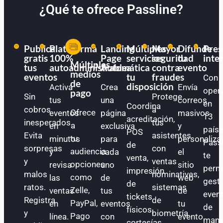
¿Qué te ofrece Passline?
Publica
Plataforma
Landing
Múltiples
Mayor
Difunde
Pres
gratis
100%
Page
servicios
seguridad
tu
inte
Múltiples
tus
autoadministrable
Automática
a
contra
evento
medios
eventos
tu
fraudes
Con
de
disposición
Activa
Crea
Envía
oper
pago
Sin
Protege
tus
una
correos
en
Coordina
cobros
a
Ofrece
eventos
página
masivos
13
acreditación,
inesperados.
tus
a
en
exclusiva
y
paíse
POS
Evita
asistentes
tu
minutos
para
personaliza
Pass
de
sorpresas
con
audiencia
y
cada
el
te
venta,
y
ventas
opciones
revisa
uno
sitio
perm
impresión
malos
nominativas,
como
las
de
web
gest
de
ratos.
sistemas
Zelle,
ventas
tus
de
even
tickets
Registra
de
PayPal,
en
eventos
tu
de
físicos,
y
biometría
Pago
línea.
con
evento.
mane
cortesías