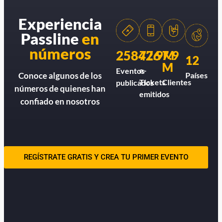
Experiencia
Passline
en
números
258426
77.9M
7.9
12
M
e-
Eventos
Países
Conoce algunos de los
Tickets
Clientes
publicados
números de quienes han
emitidos
confiado en nosotros
REGÍSTRATE GRATIS Y CREA TU PRIMER EVENTO