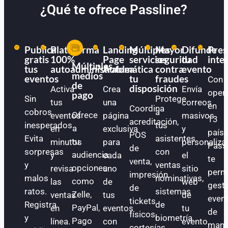
¿Qué te ofrece Passline?
Publica
Plataforma
Landing
Múltiples
Mayor
Difunde
Pres
gratis
100%
Page
servicios
seguridad
tu
inte
Múltiples
tus
autoadministrable
Automática
a
contra
evento
medios
eventos
tu
fraudes
Con
de
disposición
Activa
Crea
Envía
oper
pago
Sin
Protege
tus
una
correos
en
Coordina
cobros
a
Ofrece
eventos
página
masivos
13
acreditación,
inesperados.
tus
a
en
exclusiva
y
paíse
POS
Evita
asistentes
tu
minutos
para
personaliza
Pass
de
sorpresas
con
audiencia
y
cada
el
te
venta,
y
ventas
opciones
revisa
uno
sitio
perm
impresión
malos
nominativas,
como
las
de
web
gest
de
ratos.
sistemas
Zelle,
ventas
tus
de
even
tickets
Registra
de
PayPal,
en
eventos
tu
de
físicos,
y
biometría
Pago
línea.
con
evento.
mane
cortesías