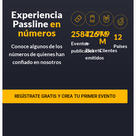
Experiencia
Passline
en
números
258426
77.9M
7.9
12
M
e-
Eventos
Países
Conoce algunos de los
Tickets
Clientes
publicados
números de quienes han
emitidos
confiado en nosotros
REGÍSTRATE GRATIS Y CREA TU PRIMER EVENTO