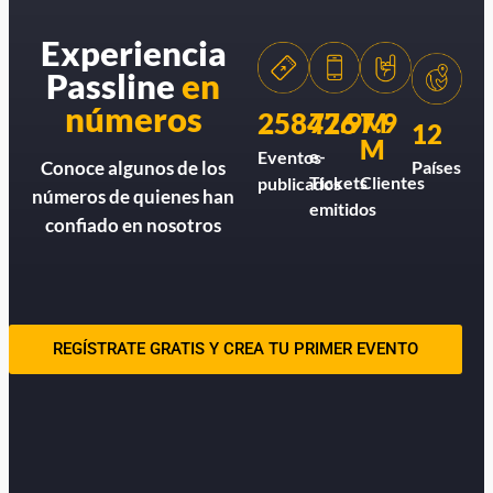
Experiencia
Passline
en
números
258426
77.9M
7.9
12
M
e-
Eventos
Países
Conoce algunos de los
Tickets
Clientes
publicados
números de quienes han
emitidos
confiado en nosotros
REGÍSTRATE GRATIS Y CREA TU PRIMER EVENTO