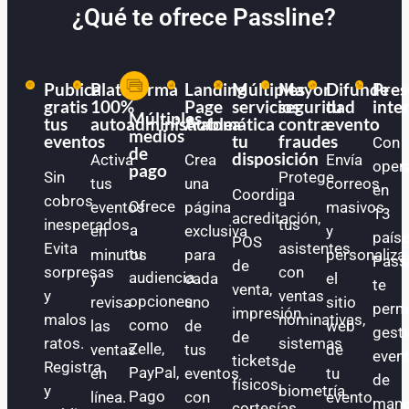
¿Qué te ofrece Passline?
Publica
Plataforma
Landing
Múltiples
Mayor
Difunde
Pres
gratis
100%
Page
servicios
seguridad
tu
inte
Múltiples
tus
autoadministrable
Automática
a
contra
evento
medios
eventos
tu
fraudes
Con
de
disposición
Activa
Crea
Envía
oper
pago
Sin
Protege
tus
una
correos
en
Coordina
cobros
a
Ofrece
eventos
página
masivos
13
acreditación,
inesperados.
tus
a
en
exclusiva
y
paíse
POS
Evita
asistentes
tu
minutos
para
personaliza
Pass
de
sorpresas
con
audiencia
y
cada
el
te
venta,
y
ventas
opciones
revisa
uno
sitio
perm
impresión
malos
nominativas,
como
las
de
web
gest
de
ratos.
sistemas
Zelle,
ventas
tus
de
even
tickets
Registra
de
PayPal,
en
eventos
tu
de
físicos,
y
biometría
Pago
línea.
con
evento.
mane
cortesías